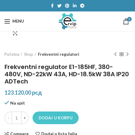
0
MENU
Click to enlarge
Početna
Shop
Frekventni regulatori
Frekventni regulator E1-185HF, 380-
480V, ND-22kW 43A, HD-18.5kW 38A IP20
ADTech
123.120,00
рсд
Na upit
Frekventni regulator E1-185HF, 380-480V, ND-22kW 43A, HD-18.5kW
DODAJ U KORPU
Compare
Dodaj u listu želja