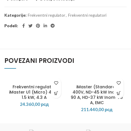
Kategorije:
Frekventni regulator
,
Frekventni regulatori
Podeli
POVEZANI PROIZVODI
Frekventni regulator
iMaster (Standard)
iMaster U1 (Micro) 400V
400V, ND-45 kW Inom-
1.5 kW, 4.3 A
90 A, HD-37 kW Inom-75
A, EMC
24.360,00
рсд
211.440,00
рсд