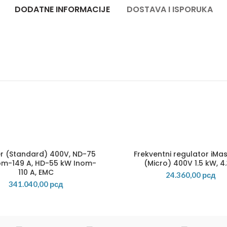
DODATNE INFORMACIJE
DOSTAVA I ISPORUKA
er (Standard) 400V, ND-75
Frekventni regulator iMas
om-149 A, HD-55 kW Inom-
(Micro) 400V 1.5 kW, 4
110 A, EMC
24.360,00
рсд
341.040,00
рсд