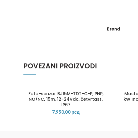
Brend
POVEZANI PROIZVODI
Foto-senzor BJ15M-TDT-C-P, PNP,
iMast
NO/NC, 15m, 12-24Vdc, četvrtasti,
kW In
IP67
7.950,00
рсд