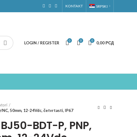
KONTAKT
SRPSKI
0
0
0
LOGIN / REGISTER
0,00
РСД
atori
/NC, 50mm, 12-24Vdc, četvrtasti, IP67
 BJ50-BDT-P, PNP,