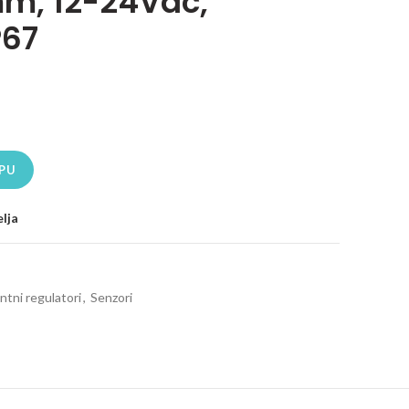
m, 12-24Vdc,
P67
/NC, 50mm, 12-24Vdc, četvrtasti, IP67 količina
PU
elja
ntni regulatori
,
Senzori