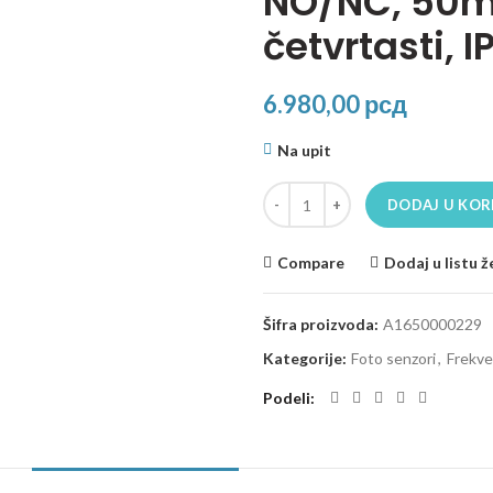
NO/NC, 50m
četvrtasti, I
6.980,00
рсд
Na upit
Foto-senzor BJ50-BDT-P, PNP, NO
DODAJ U KOR
Compare
Dodaj u listu ž
Šifra proizvoda:
A1650000229
Kategorije:
Foto senzori
,
Frekve
Podeli