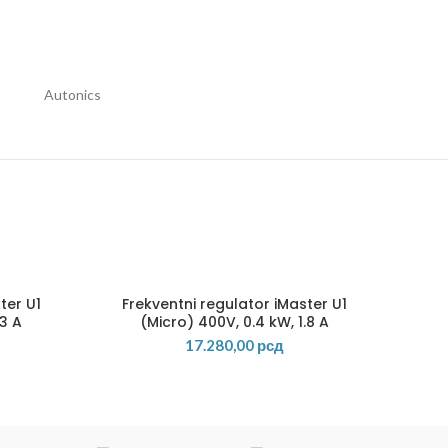
Autonics
ter U1
Frekventni regulator iMaster U1
.3 A
(Micro) 400V, 0.4 kW, 1.8 A
17.280,00
рсд