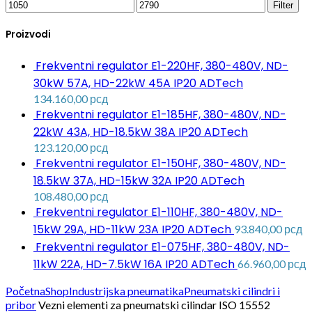
Filter
Proizvodi
Frekventni regulator E1-220HF, 380-480V, ND-
30kW 57A, HD-22kW 45A IP20 ADTech
134.160,00
рсд
Frekventni regulator E1-185HF, 380-480V, ND-
22kW 43A, HD-18.5kW 38A IP20 ADTech
123.120,00
рсд
Frekventni regulator E1-150HF, 380-480V, ND-
18.5kW 37A, HD-15kW 32A IP20 ADTech
108.480,00
рсд
Frekventni regulator E1-110HF, 380-480V, ND-
15kW 29A, HD-11kW 23A IP20 ADTech
93.840,00
рсд
Frekventni regulator E1-075HF, 380-480V, ND-
11kW 22A, HD-7.5kW 16A IP20 ADTech
66.960,00
рсд
Početna
Shop
Industrijska pneumatika
Pneumatski cilindri i
pribor
Vezni elementi za pneumatski cilindar ISO 15552