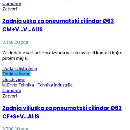
Compare
Zatvori
Zadnja uška za pneumatski cilindar Ø63
CM+V…V…ALIS
2.468,00
рсд
Za dodatne varijacije proizvoda nas nazovite ili kontaktirajte
putem mejla.
Dodaj u listu želja
Dodaj u korpu
Quick view
Compare
Zatvori
Zadnja viljuška za pneumatski cilindar Ø63
CF+S+V…ALIS
2.788,00
рсд