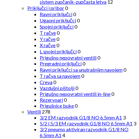
sistem zupčanik-zupčasta letva
12
Priključci i pribor
0
Ravni priključci
0
Ugaoni priključci
0
Spojni priključci
0
T račve
0
Y račve
0
X račve
0
L spojni priključci
0
Prigušno nepovratni ventili
0
Pregradni priključci
0
Ravni priključci sa unutrašnjim navojem
0
T račva sa navojem
0
Creva
0
Vazdušni pištolji
0
Prigušno nepovratni ventili in-line
0
Rezervoari
0
Prigušnice buke
0
Ventili
278
3/2 EM razvodnik G1/8 NO 6.5mm A1
3
5/2 i 5/3 EM razvodnik G1/8 NO 6.5mm A1
3
3/2 pneumo aktiviran razvodnik G1/8 NO
6.5mm A1
4