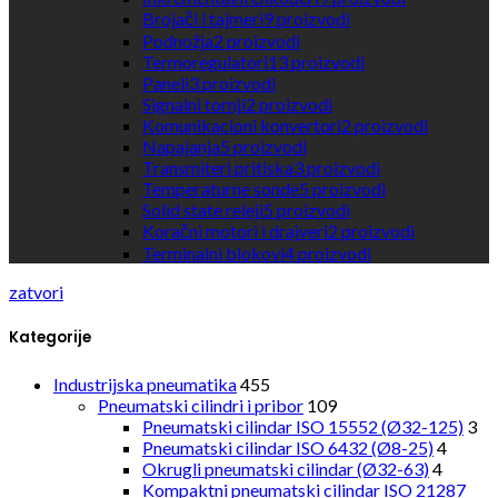
Brojači i tajmeri
9
proizvodi
Podnožja
2
proizvodi
Termoregulatori
13
proizvodi
Paneli
3
proizvodi
Signalni tornji
2
proizvodi
Komunikacioni konvertori
2
proizvodi
Napajanja
5
proizvodi
Transmiteri pritiska
3
proizvodi
Temperaturne sonde
5
proizvodi
Solid state releji
5
proizvodi
Koračni motori i drajveri
2
proizvodi
Terminalni blokovi
4
proizvodi
zatvori
Kategorije
Industrijska pneumatika
455
Pneumatski cilindri i pribor
109
Pneumatski cilindar ISO 15552 (Ø32-125)
3
Pneumatski cilindar ISO 6432 (Ø8-25)
4
Okrugli pneumatski cilindar (Ø32-63)
4
Kompaktni pneumatski cilindar ISO 21287