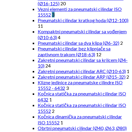
(Ø16-125)
20
Vezni elementi za pneumatski cilindar ISO
15552
3
Pneumatski cilindar kratkog hoda (Ø12-100)
11
Kompaktni pneumatski cilindar sa vođenjem
(Ø10-63)
4
Pneumatski cilindar sa dva klipa (Ø6-32)
2
Pneumatski cilindar bez klipnjače sa
zaptivnom trakom (Ø18-63)
12
Zakretni pneumatski cilindar sa krilcem (Ø4-
10)
24
Zakretni pneumatski cilindar ARC (Ø10-63)
1
Zakretni pneumatski cilindar ARP (Ø15-32)
2
Klizne jedinice za pneumatske cilindre ISO
15552 - 6432
3
Kočnica statička za pneumatski cilindar ISO
6432
1
Kočnica statička za pneumatski cilindar ISO
15552
2
Kočnica dinamička za pneumatski cilindar
ISO 15552
1
Obrtni pneumatski cilindar (Ø40, Ø63, Ø80)