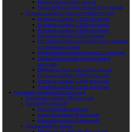
Nepovratni ventil
6
proizvodi
Ploče G1/8 za ventile serije A1
9
proizvodi
Priprema vazduha i manometri
68
proizvodi
Priprema vazduha G1/4
0
proizvodi
Priprema vazduha G3/8
0
proizvodi
Priprema vazduha G1/2
0
proizvodi
Priprema vazduha G1
5
proizvodi
Soft Start ventil za postepeni porast vazduha
u sistemu
6
proizvodi
Međuelementi i vezni elementi
32
proizvodi
Digitalni manometar i vakummetar
4
proizvodi
Digitalni pritisni prekidač
6
proizvodi
Priprema vazduha G1/4
5
proizvodi
Priprema vazduha G3/8
5
proizvodi
Priprema vazduha G1/2
5
proizvodi
Frekventni regulatori
202
proizvodi
Frekventni regulator
38
proizvodi
Senzori
99
proizvodi
Foto senzori
40
proizvodi
Kapacitivni senzori
8
proizvodi
Induktivni senzori
51
proizvodi
Kontroleri
64
proizvodi
Inkrementalni enkoderi
9
proizvodi