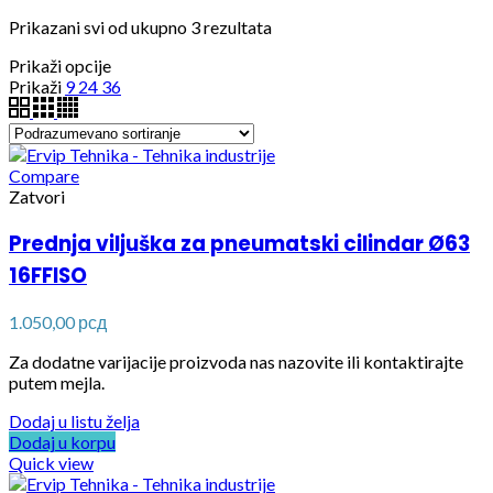
Prikazani svi od ukupno 3 rezultata
Prikaži opcije
Prikaži
9
24
36
Compare
Zatvori
Prednja viljuška za pneumatski cilindar Ø63
16FFISO
1.050,00
рсд
Za dodatne varijacije proizvoda nas nazovite ili kontaktirajte
putem mejla.
Dodaj u listu želja
Dodaj u korpu
Quick view