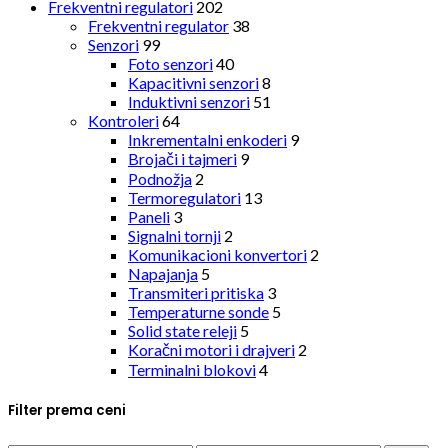
Frekventni regulatori
202
Frekventni regulator
38
Senzori
99
Foto senzori
40
Kapacitivni senzori
8
Induktivni senzori
51
Kontroleri
64
Inkrementalni enkoderi
9
Brojači i tajmeri
9
Podnožja
2
Termoregulatori
13
Paneli
3
Signalni tornji
2
Komunikacioni konvertori
2
Napajanja
5
Transmiteri pritiska
3
Temperaturne sonde
5
Solid state releji
5
Koračni motori i drajveri
2
Terminalni blokovi
4
Filter prema ceni