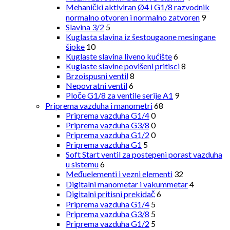
Mehanički aktiviran Ø4 i G1/8 razvodnik
normalno otvoren i normalno zatvoren
9
Slavina 3/2
5
Kuglasta slavina iz šestougaone mesingane
šipke
10
Kuglaste slavina liveno kućište
6
Kuglaste slavine povišeni pritisci
8
Brzoispusni ventil
8
Nepovratni ventil
6
Ploče G1/8 za ventile serije A1
9
Priprema vazduha i manometri
68
Priprema vazduha G1/4
0
Priprema vazduha G3/8
0
Priprema vazduha G1/2
0
Priprema vazduha G1
5
Soft Start ventil za postepeni porast vazduha
u sistemu
6
Međuelementi i vezni elementi
32
Digitalni manometar i vakummetar
4
Digitalni pritisni prekidač
6
Priprema vazduha G1/4
5
Priprema vazduha G3/8
5
Priprema vazduha G1/2
5