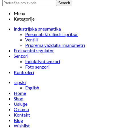
Search
Menu
Kategorije
Industrijska pneumatika
Pneumatski cilindri i pribor
Ventili
Priprema vazduha i manometri
Frekventni regulator
Senzori
Induktivni senzori
Foto senzori
Kontroleri
srpski
English
Home
Shop
Usluge
O nama
Kontakt
Blog
Wishlist