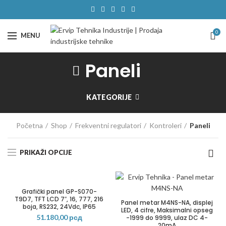
0
MENU
Paneli
KATEGORIJE
Početna
Shop
Frekventni regulatori
Kontroleri
Paneli
PRIKAŽI OPCIJE
Grafički panel GP-S070-
T9D7, TFT LCD 7″, 16, 777, 216
Panel metar M4NS-NA, displej
boja, RS232, 24Vdc, IP65
LED, 4 cifre, Maksimalni opseg
51.180,00
рсд
-1999 do 9999, ulaz DC 4-
20mA