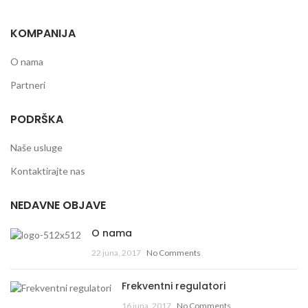
KOMPANIJA
O nama
Partneri
PODRŠKA
Naše usluge
Kontaktirajte nas
NEDAVNE OBJAVE
O nama
22 juna, 2017
No Comments
Frekventni regulatori
16 juna, 2017
No Comments