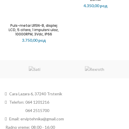
4.350,00
рсд
Puls-metar LR5N-B, displej
LCD, 5 cifara, 1 impulsni ulaz,
10000RPM, 3Vdc, IP66
3.750,00
рсд
Cara Lazara 6, 37240 Trstenik
Telefon: 064 1201216
Telefon:
064 2515700
Email: erviptehnika@gmail.com
Radno vreme: 08:00 - 16:00