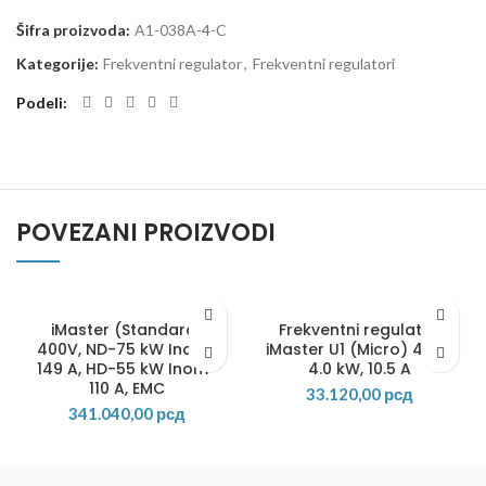
Šifra proizvoda:
A1-038A-4-C
Kategorije:
Frekventni regulator
,
Frekventni regulatori
Podeli
POVEZANI PROIZVODI
iMaster (Standard)
Frekventni regulator
400V, ND-75 kW Inom-
iMaster U1 (Micro) 400V
149 A, HD-55 kW Inom-
4.0 kW, 10.5 A
110 A, EMC
33.120,00
рсд
341.040,00
рсд