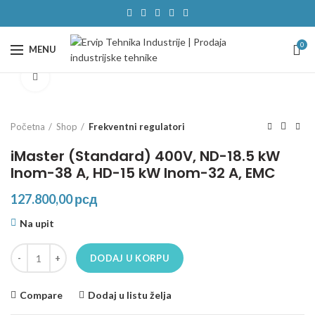
0
MENU
Click to enlarge
Početna
Shop
Frekventni regulatori
iMaster (Standard) 400V, ND-18.5 kW
Inom-38 A, HD-15 kW Inom-32 A, EMC
127.800,00
рсд
Na upit
iMaster (Standard) 400V, ND-18.5 kW Inom-38 A, HD-15 kW Inom-32 
DODAJ U KORPU
Compare
Dodaj u listu želja