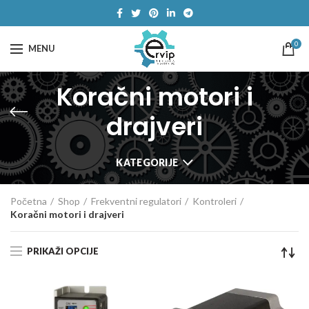
0
MENU
Koračni motori i
drajveri
KATEGORIJE
Početna
Shop
Frekventni regulatori
Kontroleri
Koračni motori i drajveri
PRIKAŽI OPCIJE