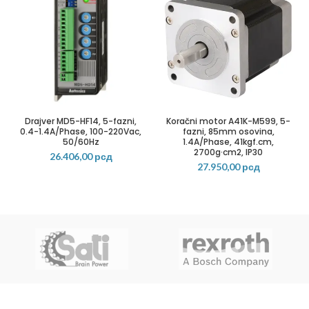
Drajver MD5-HF14, 5-fazni,
Koračni motor A41K-M599, 5-
0.4-1.4A/Phase, 100-220Vac,
fazni, 85mm osovina,
50/60Hz
1.4A/Phase, 41kgf.cm,
2700g·cm2, IP30
26.406,00
рсд
27.950,00
рсд