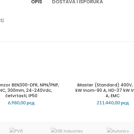
OPIS
DOSTAVA I ISPORUKA
1]
enzor BEN300-DFR, NPN/PNP,
iMaster (Standard) 400V,
NC, 300mm, 24-240Vdc,
kW Inom-90 A, HD-37 kW 
četvrtasti, IP50
A, EMC
6.980,00
рсд
211.440,00
рсд