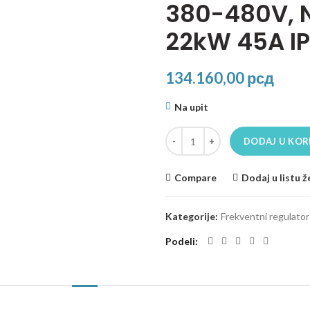
380-480V, 
22kW 45A I
134.160,00
рсд
Na upit
Frekventni regulator E1-220HF,
DODAJ U KOR
Compare
Dodaj u listu ž
Kategorije:
Frekventni regulator
Podeli