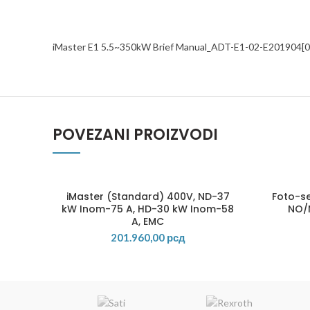
iMaster E1 5.5~350kW Brief Manual_ADT-E1-02-E201904[0
POVEZANI PROIZVODI
iMaster (Standard) 400V, ND-37
Foto-s
kW Inom-75 A, HD-30 kW Inom-58
NO/
A, EMC
201.960,00
рсд