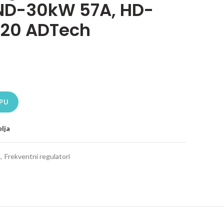
ND-30kW 57A, HD-
P20 ADTech
 380-480V, ND-30kW 57A, HD-22kW 45A IP20 ADTech količina
PU
elja
,
Frekventni regulatori