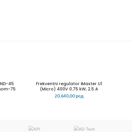
 ND-45
Frekventni regulator iMaster U1
Inom-75
(Micro) 400V 0.75 kW, 2.5 A
20.640,00
рсд