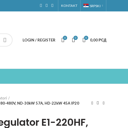
KONTAKT
SRPSKI
0
0
0
LOGIN / REGISTER
0,00
РСД
atori
 380-480V, ND-30kW 57A, HD-22kW 45A IP20
egulator E1-220HF,