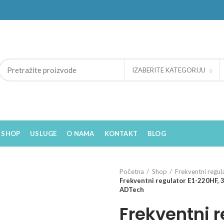
IZABERITE KATEGORIJU
SHOP
USLUGE
O NAMA
KONTAKT
BLOG
Početna
Shop
Frekventni regul
Frekventni regulator E1-220HF,
ADTech
Frekventni r