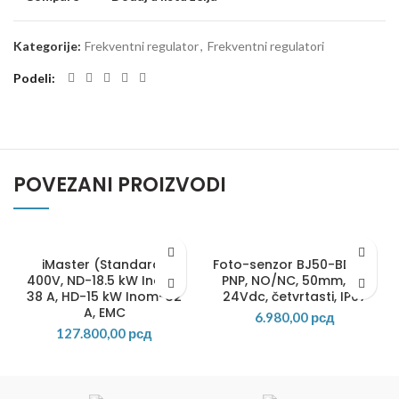
Kategorije:
Frekventni regulator
,
Frekventni regulatori
Podeli
POVEZANI PROIZVODI
iMaster (Standard)
Foto-senzor BJ50-BDT-P,
400V, ND-18.5 kW Inom-
PNP, NO/NC, 50mm, 12-
38 A, HD-15 kW Inom-32
24Vdc, četvrtasti, IP67
A, EMC
6.980,00
рсд
127.800,00
рсд