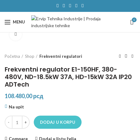
0
MENU
Click to enlarge
Početna
Shop
Frekventni regulatori
Frekventni regulator E1-150HF, 380-
480V, ND-18.5kW 37A, HD-15kW 32A IP20
ADTech
108.480,00
рсд
Na upit
Frekventni regulator E1-150HF, 380-480V, ND-18.5kW 37A, HD-15kW
DODAJ U KORPU
Compare
Dodaj u listu želja