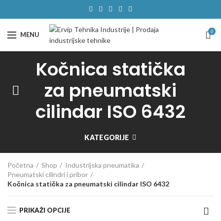
0
MENU
Kočnica statička
za pneumatski
cilindar ISO 6432
KATEGORIJE
Početna
Shop
Industrijska pneumatika
Pneumatski cilindri i pribor
Kočnica statička za pneumatski cilindar ISO 6432
PRIKAŽI OPCIJE