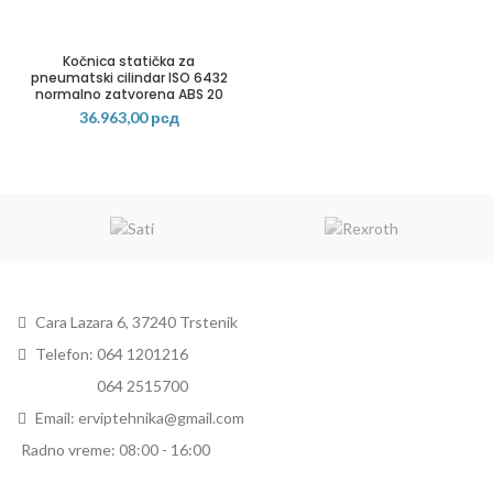
Kočnica statička za
pneumatski cilindar ISO 6432
normalno zatvorena ABS 20
36.963,00
рсд
Cara Lazara 6, 37240 Trstenik
Telefon: 064 1201216
Telefon:
064 2515700
Email: erviptehnika@gmail.com
Radno vreme: 08:00 - 16:00