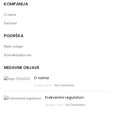
KOMPANIJA
O nama
Partneri
PODRŠKA
Naše usluge
Kontaktirajte nas
NEDAVNE OBJAVE
O nama
22 juna, 2017
No Comments
Frekventni regulatori
16 juna, 2017
No Comments