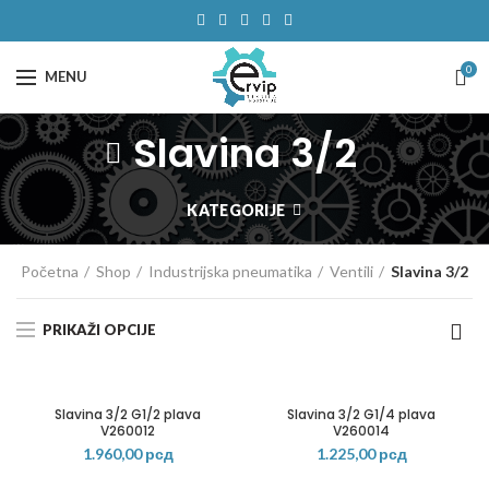
0
MENU
Slavina 3/2
KATEGORIJE
Početna
Shop
Industrijska pneumatika
Ventili
Slavina 3/2
PRIKAŽI OPCIJE
Slavina 3/2 G1/2 plava
Slavina 3/2 G1/4 plava
V260012
V260014
1.960,00
рсд
1.225,00
рсд