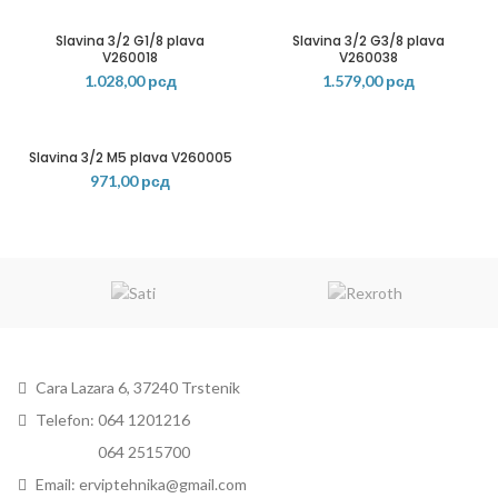
Slavina 3/2 G1/8 plava
Slavina 3/2 G3/8 plava
V260018
V260038
1.028,00
рсд
1.579,00
рсд
Slavina 3/2 M5 plava V260005
971,00
рсд
Cara Lazara 6, 37240 Trstenik
Telefon: 064 1201216
Telefon:
064 2515700
Email: erviptehnika@gmail.com