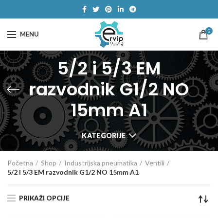
0
MENU
5/2 i 5/3 EM
razvodnik G1/2 NO
15mm A1
KATEGORIJE
Početna
Shop
Industrijska pneumatika
Ventili
5/2 i 5/3 EM razvodnik G1/2 NO 15mm A1
PRIKAŽI OPCIJE