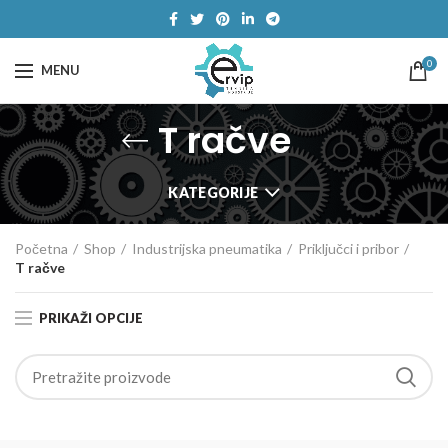
0
MENU
T račve
KATEGORIJE
Početna
Shop
Industrijska pneumatika
Priključci i pribor
T račve
PRIKAŽI OPCIJE