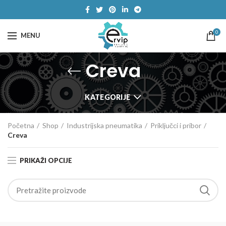
0
MENU
Creva
KATEGORIJE
Početna
Shop
Industrijska pneumatika
Priključci i pribor
Creva
PRIKAŽI OPCIJE